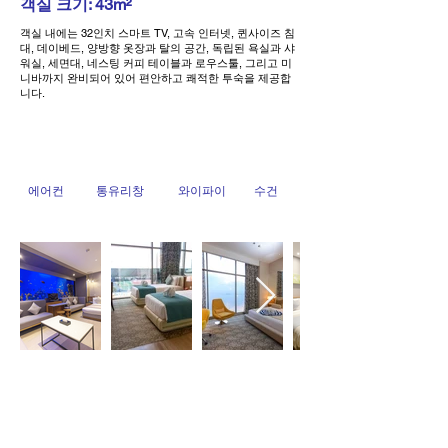
객실 크기: 43m²
객실 내에는 32인치 스마트 TV, 고속 인터넷, 퀸사이즈 침
대, 데이베드, 양방향 옷장과 탈의 공간, 독립된 욕실과 샤
워실, 세면대, 네스팅 커피 테이블과 로우스툴, 그리고 미
니바까지 완비되어 있어 편안하고 쾌적한 투숙을 제공합
니다.
에어컨
통유리창
와이파이
수건
SEVEN MOMENTS
는 (주)거제씨월드의 해외여행사업부
‘세븐씨스
코리아’
가 운영하는
감정 큐레이션 여행 브랜드
입니다.
예약 및 결제는 (주)거제씨월드의 명의로 안전하게 처리되며, 고객
님께서는 세븐모먼츠만의 특별한 여행경험을 그대로 누리실 수 있