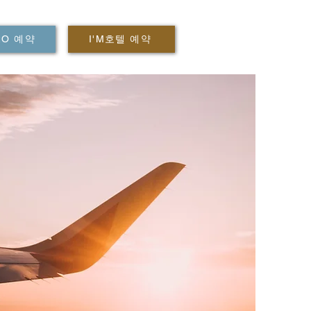
2O 예약
I'M호텔 예약