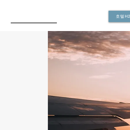
e
Brand Story
Our Picks
호텔H