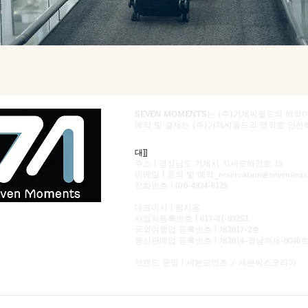
SEVEN MOMENTS
는 (주)거제씨월드의 해
예약 및 결제는 (주)거제씨월드의 명의로 안전
​대]]
주소 | 경상남도 거제시 지세포해안로 15
이메일 | 문의 및 예약_
reservation@sevensea
전화번호 | 070-4924-6125
​대표이사
| 림치용
사업자등록번호
| 617-81-93252
국외여행업 등록번호 | 제2017-2호
통신판매업 등록번호 | 제2014-경남거제-0046
브랜드 운영 | 세븐모먼츠 / 세븐씨스코리아​