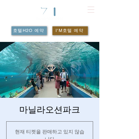
호텔H2O 예약
I'M호텔 예약
마닐라오션파크
현재 티켓을 판매하고 있지 않습