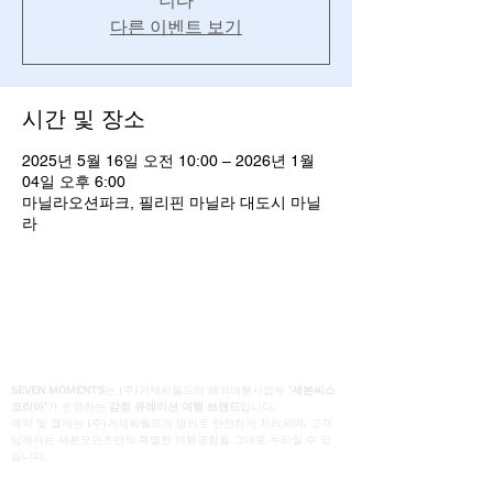
니다
다른 이벤트 보기
시간 및 장소
2025년 5월 16일 오전 10:00 – 2026년 1월
04일 오후 6:00
마닐라오션파크, 필리핀 마닐라 대도시 마닐
라
SEVEN MOMENTS
는 (주)거제씨월드의 해외여행사업부
‘세븐씨스
코리아’
가 운영하는
감정 큐레이션 여행 브랜드
입니다.
예약 및 결제는 (주)거제씨월드의 명의로 안전하게 처리되며, 고객
님께서는 세븐모먼츠만의 특별한 여행경험을 그대로 누리실 수 있
습니다.