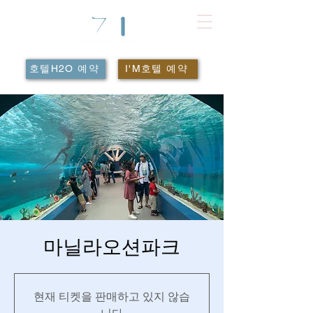
호텔H2O 예약
I'M호텔 예약
마닐라오션파크
현재 티켓을 판매하고 있지 않습