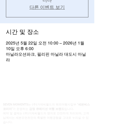
니다
다른 이벤트 보기
시간 및 장소
2025년 5월 22일 오전 10:00 – 2026년 1월
10일 오후 6:00
마닐라오션파크, 필리핀 마닐라 대도시 마닐
라
SEVEN MOMENTS
는 (주)거제씨월드의 해외여행사업부
‘세븐씨스
코리아’
가 운영하는
감정 큐레이션 여행 브랜드
입니다.
예약 및 결제는 (주)거제씨월드의 명의로 안전하게 처리되며, 고객
님께서는 세븐모먼츠만의 특별한 여행경험을 그대로 누리실 수 있
습니다.